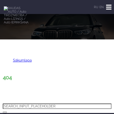
RU
EN
404_HEADING
Sākumlapa
404
404
404_HEADING
404_TEXT